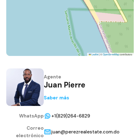
Leaflet
|
©
OpenStreetMap
contributors
Agente
Juan Pierre
Saber más
WhatsApp
+1(829)264-6829
Correo
juan@perezrealestate.com.do
electrónico