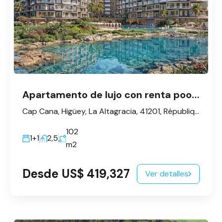
Apartamento de lujo con renta pool hotelero en Cap Cana
Cap Cana, Higüey, La Altagracia, 41201, République dominicaine
102
1+1
2,5
m2
Desde US$ 419,327
Ver detalles