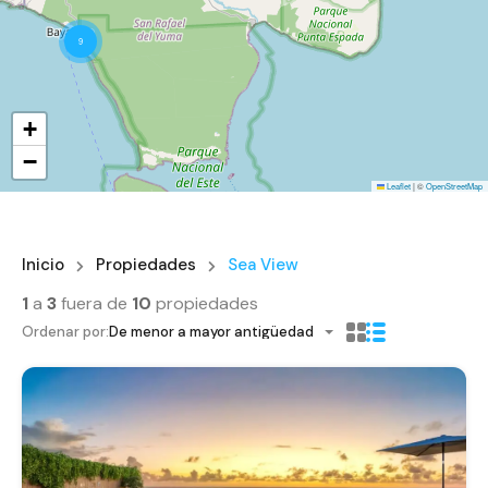
9
+
−
Leaflet
|
©
OpenStreetMap
Inicio
Propiedades
Sea View
1
a
3
fuera de
10
propiedades
Ordenar por:
De menor a mayor antigüedad