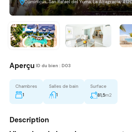
Dominicus, San Rafael del Yuma, La Altagracia, 41
Aperçu
|
ID du bien :
D03
Chambres
Salles de bain
Surface
1
1
m2
81,5
Description