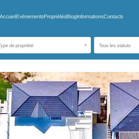
Accueil
Evénements
Propriétés
Blog
Informations
Contacts
Type de propriété
Tous les statuts