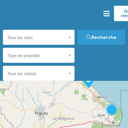
D
ren
Recherche
Tous les sites
Type de propriété
Tous les statuts
9