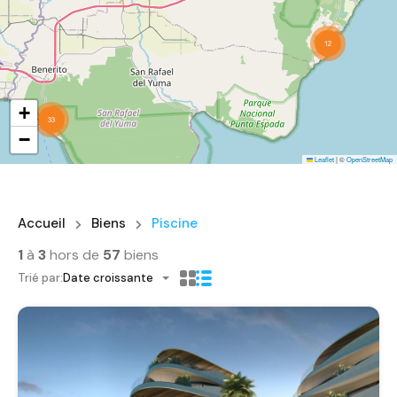
12
+
33
−
Leaflet
|
©
OpenStreetMap
Accueil
Biens
Piscine
1
à
3
hors de
57
biens
Trié par:
Date croissante