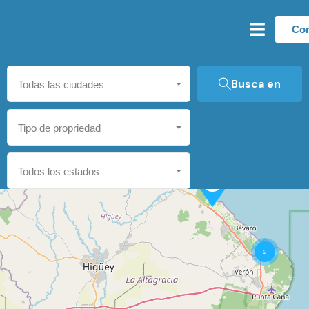
Con
Busca en
Todas las ciudades
Tipo de propriedad
Todos los estados
2