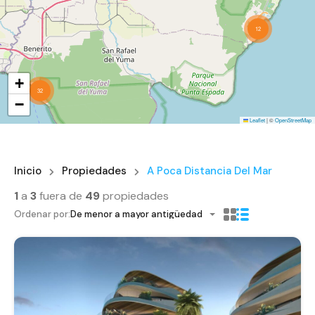
12
+
32
−
Leaflet
|
©
OpenStreetMap
Inicio
Propiedades
A Poca Distancia Del Mar
1
a
3
fuera de
49
propiedades
Ordenar por:
De menor a mayor antigüedad