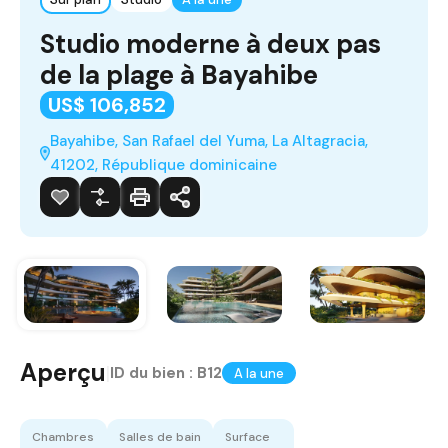
Studio moderne à deux pas
de la plage à Bayahibe
US$ 106,852
Bayahibe, San Rafael del Yuma, La Altagracia,
41202, République dominicaine
Aperçu
|
ID du bien :
B12
A la une
Chambres
Salles de bain
Surface