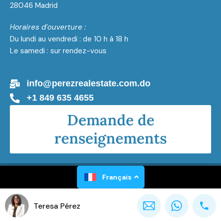
28046 Madrid
Horaires d’ouverture :
Du lundi au vendredi : de 10 h à 18 h
Le samedi : sur rendez-vous
info@perezrealestate.com.do
+1 849 635 4655
Demande de
renseignements
Perez Real Estate Tous droits réservés 2026
Français
Teresa Pérez
Propulsé par
Gaël Luxen