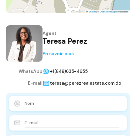
Leaflet
|
©
OpenStreetMap
contributors
Agent
Teresa Perez
En savoir plus
WhatsApp
+1(849)635-4655
E-mail
teresa@perezrealestate.com.do