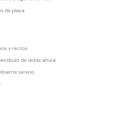
es de playa
vos y rectos
estíbulo de doble altura
ambiente sereno
o