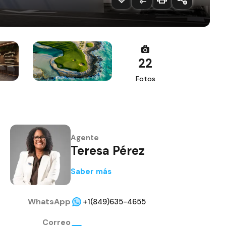
22
Fotos
Agente
Teresa Pérez
Saber más
WhatsApp
+1(849)635-4655
Correo