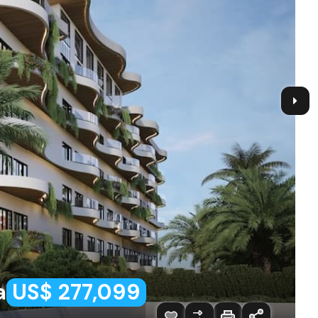
a
US$ 277,099