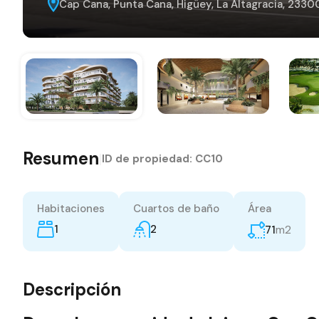
Cap Cana, Punta Cana, Higüey, La Altagracia, 233
Resumen
|
ID de propiedad:
CC10
Habitaciones
Cuartos de baño
Área
1
2
m2
71
Descripción