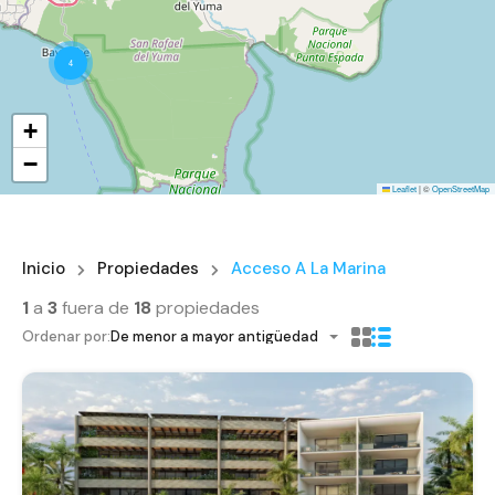
4
+
−
Leaflet
|
©
OpenStreetMap
Inicio
Propiedades
Acceso A La Marina
1
a
3
fuera de
18
propiedades
Ordenar por:
De menor a mayor antigüedad