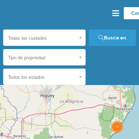
Con
Busca en
Todas las ciudades
Tipo de propriedad
Todos los estados
13