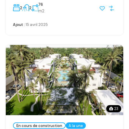
76
2
2
m2
Ajout :
15 avril 2025
23
En cours de construction
A la une