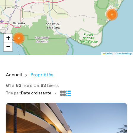
13
+
38
−
Leaflet
|
©
OpenStreetMap
Accueil
Propriétés
61
à
63
hors de
63
biens
Trié par:
Date croissante