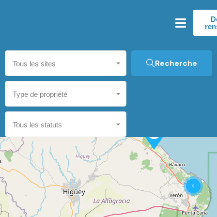
D
ren
Recherche
Tous les sites
Type de propriété
Tous les statuts
9