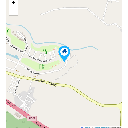
+
−
Leaflet
|
©
OpenStreetMap
contributors