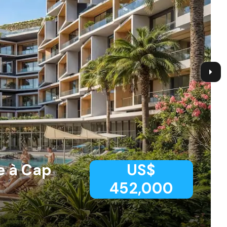
e à Cap
US$
452,000