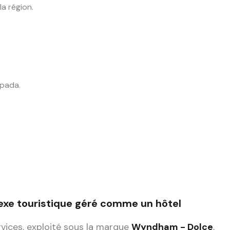
la région.
spada.
exe touristique géré comme un hôtel
ervices, exploité sous la marque
Wyndham - Dolce
,