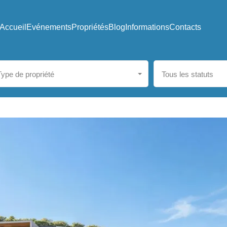
Accueil
Evénements
Propriétés
Blog
Informations
Contacts
Type de propriété
Tous les statuts