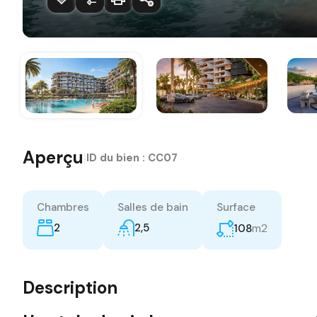
Aperçu
|
ID du bien :
CC07
Chambres
Salles de bain
Surface
2
2,5
m2
108
Description