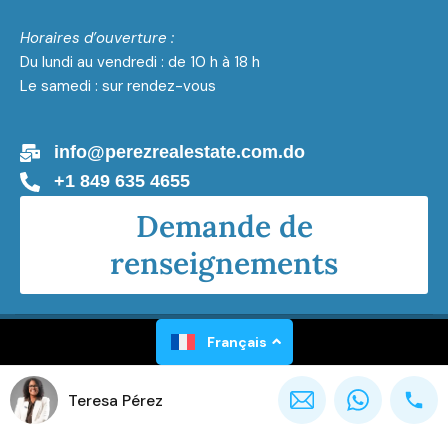
Horaires d’ouverture :
Du lundi au vendredi : de 10 h à 18 h
Le samedi : sur rendez-vous
info@perezrealestate.com.do
+1 849 635 4655
Demande de
renseignements
Perez Real Estate Tous droits réservés 2026
Français
Teresa Pérez
Propulsé par
Gaël Luxen