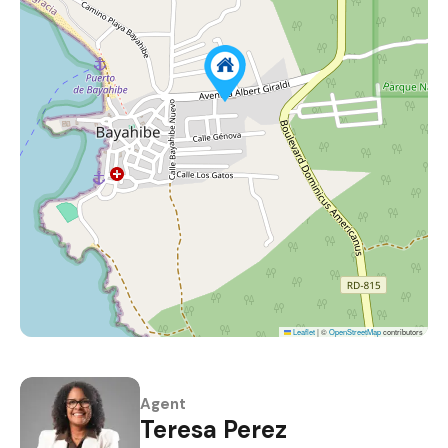
Leaflet
|
©
OpenStreetMap
contributors
Agent
Teresa Perez