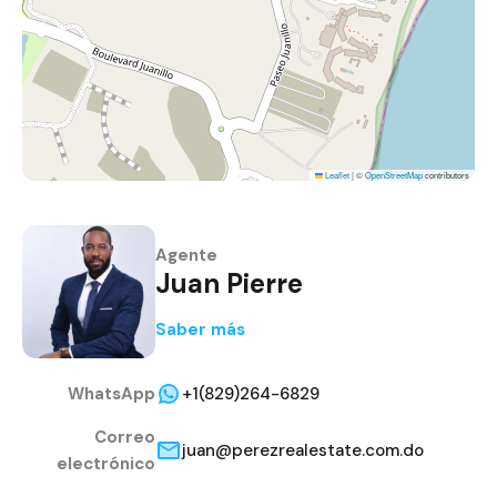
Leaflet
|
©
OpenStreetMap
contributors
Agente
Juan Pierre
Saber más
WhatsApp
+1(829)264-6829
Correo
juan@perezrealestate.com.do
electrónico