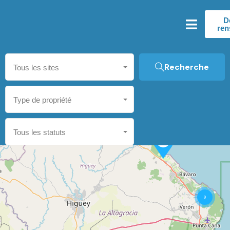
D
ren
Recherche
Tous les sites
Type de propriété
Tous les statuts
9