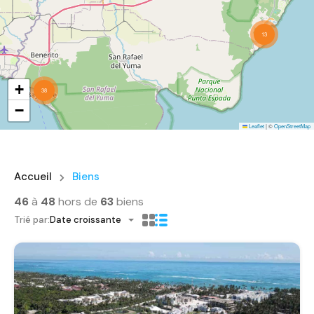
13
+
38
−
Leaflet
|
©
OpenStreetMap
Accueil
Biens
46
à
48
hors de
63
biens
Trié par:
Date croissante