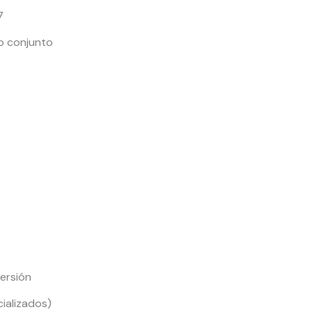
7
jo conjunto
ersión
ializados)