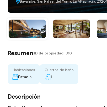
Bayahíbe, San Rafael del Yuma, La Altagracia, 232
Resumen
|
ID de propiedad:
B10
Habitaciones
Cuartos de baño
Estudio
1
Descripción