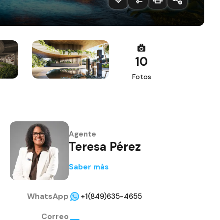
10
Fotos
Agente
Teresa Pérez
Saber más
WhatsApp
+1(849)635-4655
Correo