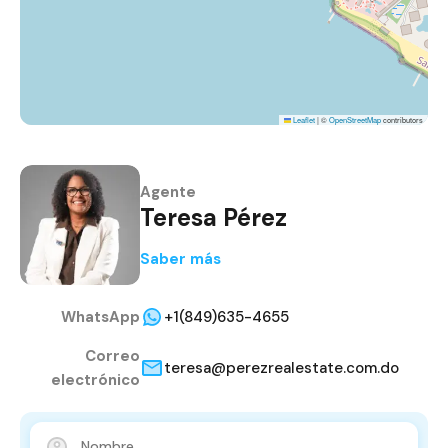
Leaflet
|
©
OpenStreetMap
contributors
Agente
Teresa Pérez
Saber más
WhatsApp
+1(849)635-4655
Correo
teresa@perezrealestate.com.do
electrónico