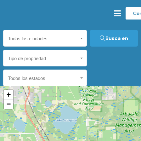
Con
Busca en
Todas las ciudades
Tipo de propriedad
Todos los estados
+
−