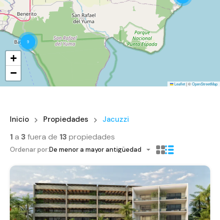
9
+
−
Leaflet
|
©
OpenStreetMap
Inicio
Propiedades
Jacuzzi
1
a
3
fuera de
13
propiedades
Ordenar por:
De menor a mayor antigüedad