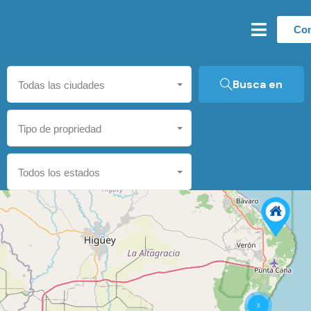
Con
Busca en
Todas las ciudades
Tipo de propriedad
Todos los estados
3