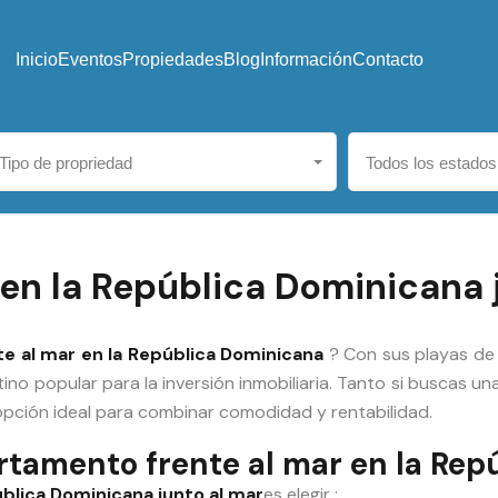
Inicio
Eventos
Propiedades
Blog
Información
Contacto
Tipo de propriedad
Todos los estados
n la República Dominicana ju
e al mar en la República Dominicana
? Con sus playas de 
ino popular para la inversión inmobiliaria. Tanto si buscas 
opción ideal para combinar comodidad y rentabilidad.
rtamento frente al mar en la Rep
blica Dominicana junto al mar
es elegir :