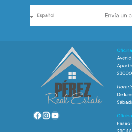
Oficin
Avenida
Aparth
23000 
Horari
De lune
Sábado
Oficin
Paseo 
28046