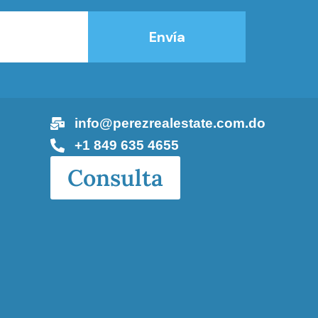
Envía
info@perezrealestate.com.do
+1 849 635 4655
Consulta